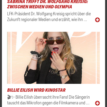
SABRINA TRIFFT DR. WOLFGANG KREISIG:
ZWISCHEN MEDIEN UND OLYMPIA
LFK-Präsident Dr. Wolfgang Kreisig spricht über die
Zukunft regionaler Medien und erzählt, wie ihn …
BILLIE EILISH WIRD KINOSTAR
🎬✨ Billie Eilish überrascht ihre Fans! Die Sängerin
tauscht das Mikrofon gegen die Filmkamera und …