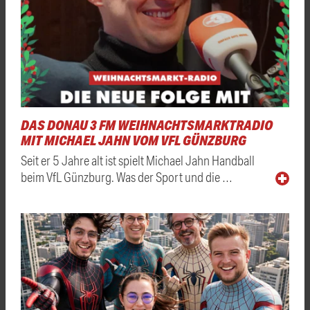
DAS DONAU 3 FM WEIHNACHTSMARKTRADIO
MIT MICHAEL JAHN VOM VFL GÜNZBURG
Seit er 5 Jahre alt ist spielt Michael Jahn Handball
beim VfL Günzburg. Was der Sport und die …