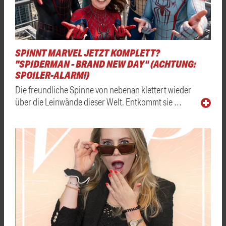
SPINNT MARVEL JETZT KOMPLETT?
"SPIDERMAN - BRAND NEW DAY" (ACHTUNG:
SPOILER-ALARM!)
Die freundliche Spinne von nebenan klettert wieder
über die Leinwände dieser Welt. Entkommt sie …