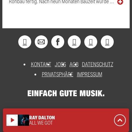
Rohbau fertig. Nach neun Monaten Bauzeit wurde …
KONTAKT
JOBS
AGB
DATENSCHUTZ
PRIVATSPHÄRE
IMPRESSUM
RAY DALTON
play_arrow
ALL WE GOT