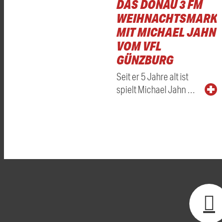
DAS DONAU 3 FM
WEIHNACHTSMARKT
MIT MICHAEL JAHN
VOM VFL
GÜNZBURG
Seit er 5 Jahre alt ist
spielt Michael Jahn …