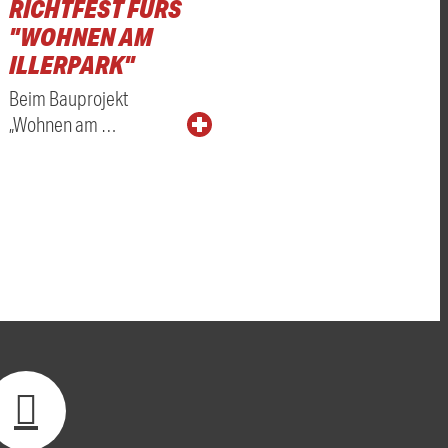
RICHTFEST FÜRS
"WOHNEN AM
ILLERPARK"
Beim Bauprojekt
„Wohnen am …