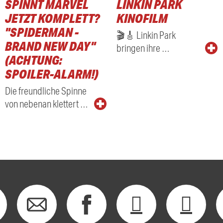
SPINNT MARVEL
LINKIN PARK
RADIO
JETZT KOMPLETT?
KINOFILM
"SPIDERMAN -
🎬🎸 Linkin Park
BRAND NEW DAY"
bringen ihre …
(ACHTUNG:
SPOILER-ALARM!)
Die freundliche Spinne
von nebenan klettert …