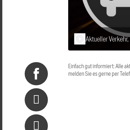
Aktueller Verkehr
play_arrow
Einfach gut informiert: Alle
melden Sie es gerne per Tel