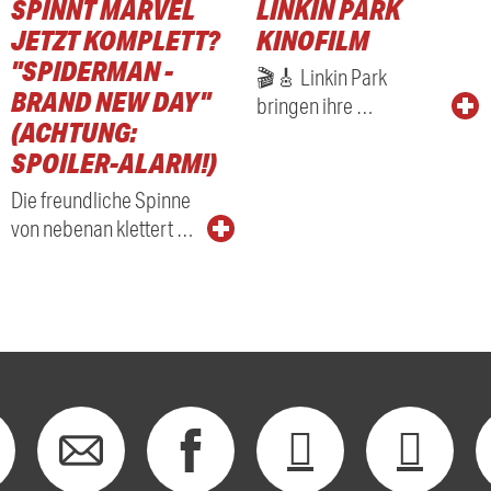
SPINNT MARVEL
LINKIN PARK
RADIO
JETZT KOMPLETT?
KINOFILM
"SPIDERMAN -
🎬🎸 Linkin Park
BRAND NEW DAY"
bringen ihre …
(ACHTUNG:
SPOILER-ALARM!)
Die freundliche Spinne
von nebenan klettert …