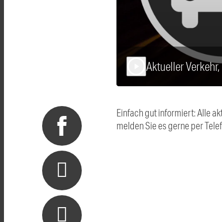
Aktueller Verkehr
play_arrow
Einfach gut informiert: Alle
melden Sie es gerne per Tel