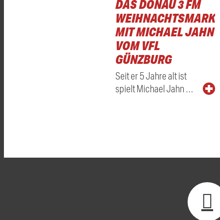
DAS DONAU 3 FM
WEIHNACHTSMARKT
MIT MICHAEL JAHN
VOM VFL
GÜNZBURG
Seit er 5 Jahre alt ist
spielt Michael Jahn …