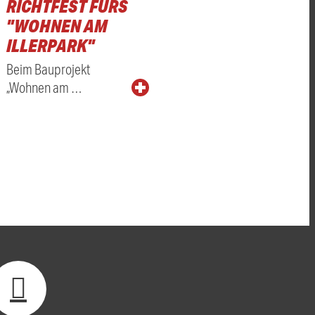
RICHTFEST FÜRS
"WOHNEN AM
ILLERPARK"
Beim Bauprojekt
„Wohnen am …