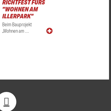
RICHTFEST FÜRS
"WOHNEN AM
ILLERPARK"
Beim Bauprojekt
„Wohnen am …