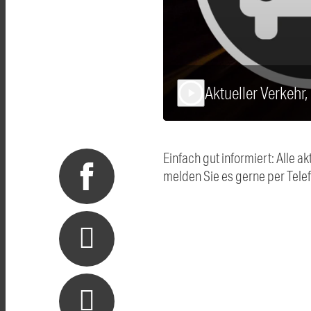
Aktueller Verkehr
play_arrow
Einfach gut informiert: Alle
melden Sie es gerne per Tel