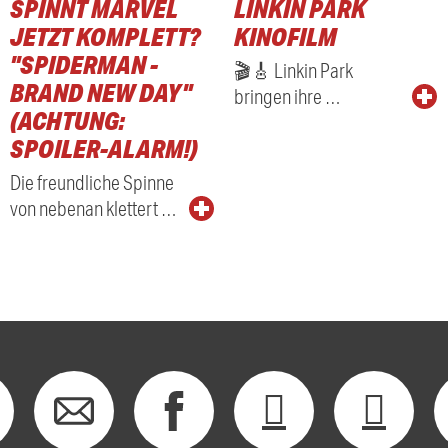
SPINNT MARVEL
LINKIN PARK
RADIO
JETZT KOMPLETT?
KINOFILM
"SPIDERMAN -
🎬🎸 Linkin Park
BRAND NEW DAY"
bringen ihre …
(ACHTUNG:
SPOILER-ALARM!)
Die freundliche Spinne
von nebenan klettert …