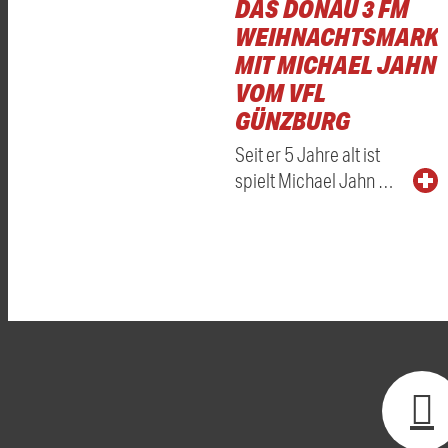
DAS DONAU 3 FM
WEIHNACHTSMARKT
MIT MICHAEL JAHN
VOM VFL
GÜNZBURG
Seit er 5 Jahre alt ist
spielt Michael Jahn …