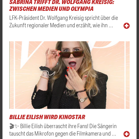
SABRINA TRIFFT DR. WOLFGANG KREISIG:
ZWISCHEN MEDIEN UND OLYMPIA
LFK-Präsident Dr. Wolfgang Kreisig spricht über die
Zukunft regionaler Medien und erzählt, wie ihn …
BILLIE EILISH WIRD KINOSTAR
🎬✨ Billie Eilish überrascht ihre Fans! Die Sängerin
tauscht das Mikrofon gegen die Filmkamera und …