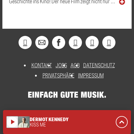
Geschichte ins Kino! Der neue Film zeigt nicht nur …
KONTAKT
JOBS
AGB
DATENSCHUTZ
PRIVATSPHÄRE
IMPRESSUM
DERMOT KENNEDY
play_arrow
KISS ME