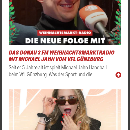
DAS DONAU 3 FM WEIHNACHTSMARKTRADIO
MIT MICHAEL JAHN VOM VFL GÜNZBURG
Seit er 5 Jahre alt ist spielt Michael Jahn Handball
beim VfL Günzburg. Was der Sport und die …