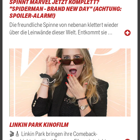
SPINNT MARVEL JETZT KOMPLETT?
"SPIDERMAN - BRAND NEW DAY" (ACHTUNG:
SPOILER-ALARM!)
Die freundliche Spinne von nebenan klettert wieder
über die Leinwände dieser Welt. Entkommt sie …
LINKIN PARK KINOFILM
🎬🎸 Linkin Park bringen ihre Comeback-