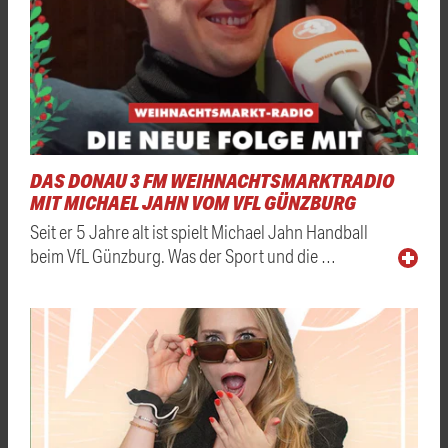
DAS DONAU 3 FM WEIHNACHTSMARKTRADIO
MIT MICHAEL JAHN VOM VFL GÜNZBURG
Seit er 5 Jahre alt ist spielt Michael Jahn Handball
beim VfL Günzburg. Was der Sport und die …