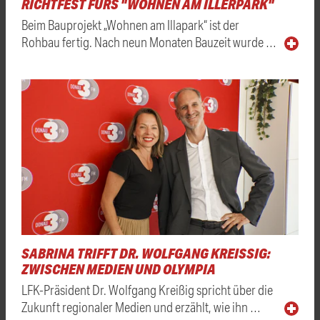
RICHTFEST FÜRS "WOHNEN AM ILLERPARK"
Beim Bauprojekt „Wohnen am Illapark“ ist der
Rohbau fertig. Nach neun Monaten Bauzeit wurde …
SABRINA TRIFFT DR. WOLFGANG KREISSIG: Z
WISCHEN MEDIEN UND OLYMPIA
LFK-Präsident Dr. Wolfgang Kreißig spricht über die
Zukunft regionaler Medien und erzählt, wie ihn …