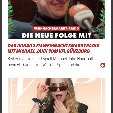
DAS DONAU 3 FM WEIHNACHTSMARKTRADIO
MIT MICHAEL JAHN VOM VFL GÜNZBURG
Seit er 5 Jahre alt ist spielt Michael Jahn Handball
beim VfL Günzburg. Was der Sport und die …