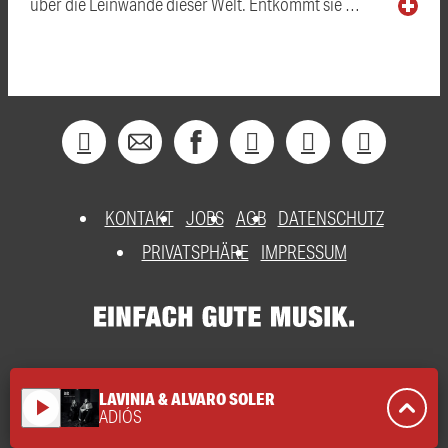
über die Leinwände dieser Welt. Entkommt sie …
KONTAKT
JOBS
AGB
DATENSCHUTZ
PRIVATSPHÄRE
IMPRESSUM
LAVINIA & ALVARO SOLER
play_arrow
ADIÓS