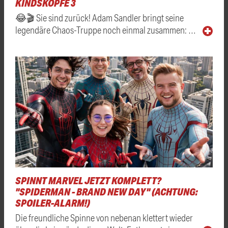
KINDSKÖPFE 3
😂🎬 Sie sind zurück! Adam Sandler bringt seine
legendäre Chaos-Truppe noch einmal zusammen: …
SPINNT MARVEL JETZT KOMPLETT?
"SPIDERMAN - BRAND NEW DAY" (ACHTUNG:
SPOILER-ALARM!)
Die freundliche Spinne von nebenan klettert wieder