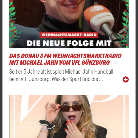
DAS DONAU 3 FM WEIHNACHTSMARKTRADIO
MIT MICHAEL JAHN VOM VFL GÜNZBURG
Seit er 5 Jahre alt ist spielt Michael Jahn Handball
beim VfL Günzburg. Was der Sport und die …