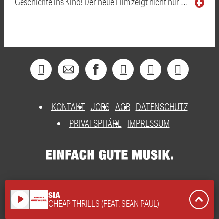
Geschichte ins Kino! Der neue Film zeigt nicht nur …
KONTAKT
JOBS
AGB
DATENSCHUTZ
PRIVATSPHÄRE
IMPRESSUM
SIA
play_arrow
CHEAP THRILLS (FEAT. SEAN PAUL)