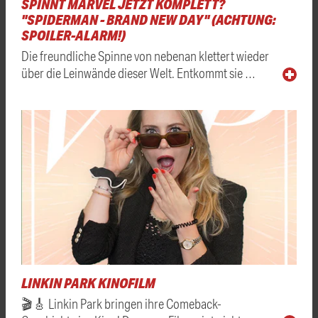
SPINNT MARVEL JETZT KOMPLETT?
"SPIDERMAN - BRAND NEW DAY" (ACHTUNG:
SPOILER-ALARM!)
Die freundliche Spinne von nebenan klettert wieder
über die Leinwände dieser Welt. Entkommt sie …
LINKIN PARK KINOFILM
🎬🎸 Linkin Park bringen ihre Comeback-