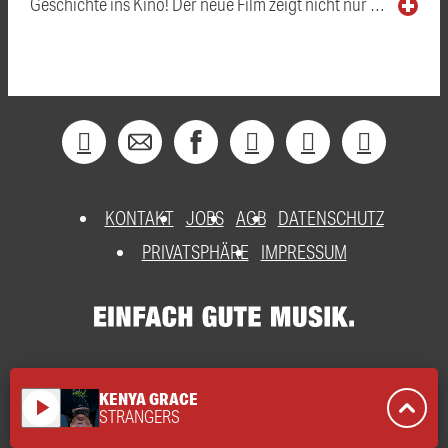
Geschichte ins Kino! Der neue Film zeigt nicht nur …
KONTAKT
JOBS
AGB
DATENSCHUTZ
PRIVATSPHÄRE
IMPRESSUM
KENYA GRACE
play_arrow
STRANGERS