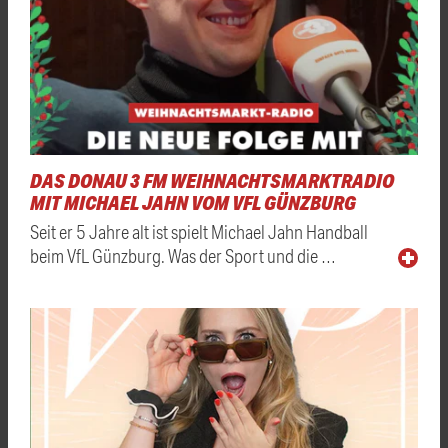
DAS DONAU 3 FM WEIHNACHTSMARKTRADIO
MIT MICHAEL JAHN VOM VFL GÜNZBURG
Seit er 5 Jahre alt ist spielt Michael Jahn Handball
beim VfL Günzburg. Was der Sport und die …