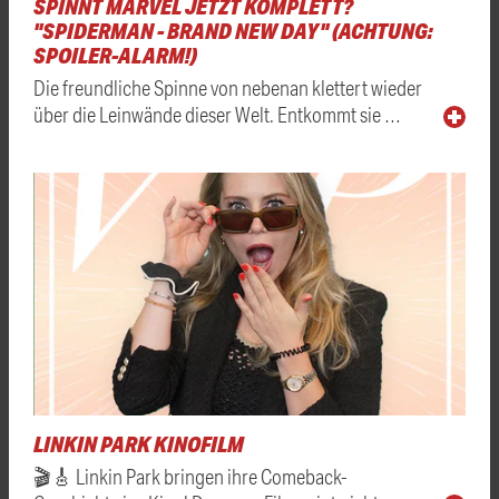
SPINNT MARVEL JETZT KOMPLETT?
"SPIDERMAN - BRAND NEW DAY" (ACHTUNG:
SPOILER-ALARM!)
Die freundliche Spinne von nebenan klettert wieder
über die Leinwände dieser Welt. Entkommt sie …
LINKIN PARK KINOFILM
🎬🎸 Linkin Park bringen ihre Comeback-