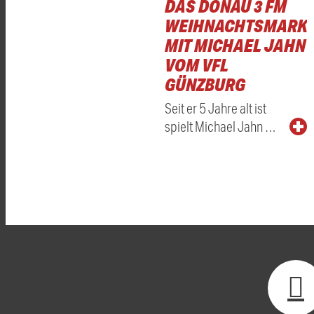
DAS DONAU 3 FM
WEIHNACHTSMARKT
MIT MICHAEL JAHN
VOM VFL
GÜNZBURG
Seit er 5 Jahre alt ist
spielt Michael Jahn …