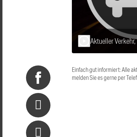
Aktueller Verkehr
play_arrow
Einfach gut informiert: Alle
melden Sie es gerne per Tel