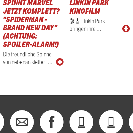
SPINNT MARVEL
LINKIN PARK
RADIO
JETZT KOMPLETT?
KINOFILM
"SPIDERMAN -
🎬🎸 Linkin Park
BRAND NEW DAY"
bringen ihre …
(ACHTUNG:
SPOILER-ALARM!)
Die freundliche Spinne
von nebenan klettert …