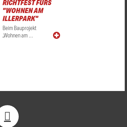
RICHTFEST FÜRS
"WOHNEN AM
ILLERPARK"
Beim Bauprojekt
„Wohnen am …