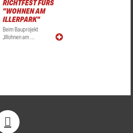
RICHTFEST FÜRS
"WOHNEN AM
ILLERPARK"
Beim Bauprojekt
„Wohnen am …