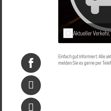
Aktueller Verkehr
play_arrow
Einfach gut informiert: Alle
melden Sie es gerne per Tel