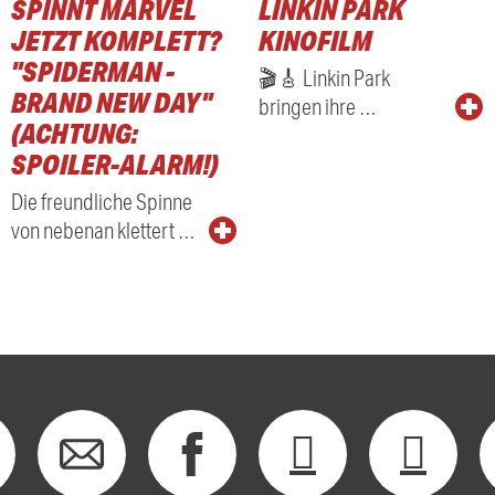
SPINNT MARVEL
LINKIN PARK
RADIO
JETZT KOMPLETT?
KINOFILM
"SPIDERMAN -
🎬🎸 Linkin Park
BRAND NEW DAY"
bringen ihre …
(ACHTUNG:
SPOILER-ALARM!)
Die freundliche Spinne
von nebenan klettert …