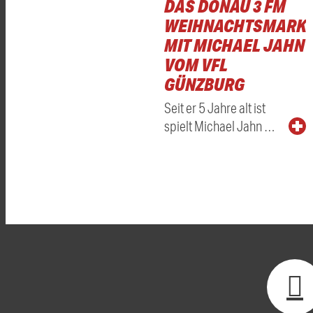
DAS DONAU 3 FM
WEIHNACHTSMARKT
MIT MICHAEL JAHN
VOM VFL
GÜNZBURG
Seit er 5 Jahre alt ist
spielt Michael Jahn …