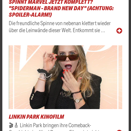
SPINNT MARVEL JETZT KOMPLETT?
"SPIDERMAN - BRAND NEW DAY" (ACHTUNG:
SPOILER-ALARM!)
Die freundliche Spinne von nebenan klettert wieder
über die Leinwände dieser Welt. Entkommt sie …
LINKIN PARK KINOFILM
🎬🎸 Linkin Park bringen ihre Comeback-