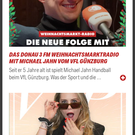
DAS DONAU 3 FM WEIHNACHTSMARKTRADIO
MIT MICHAEL JAHN VOM VFL GÜNZBURG
Seit er 5 Jahre alt ist spielt Michael Jahn Handball
beim VfL Günzburg. Was der Sport und die …