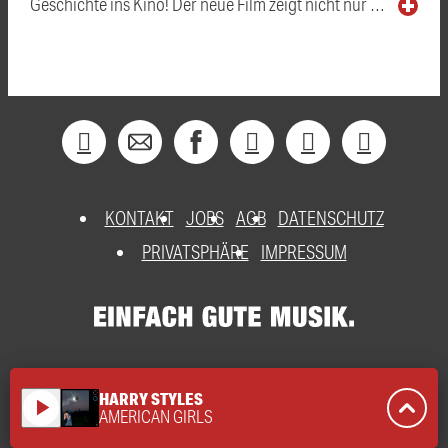
Geschichte ins Kino! Der neue Film zeigt nicht nur …
KONTAKT
JOBS
AGB
DATENSCHUTZ
PRIVATSPHÄRE
IMPRESSUM
HARRY STYLES
play_arrow
AMERICAN GIRLS