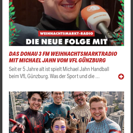
DAS DONAU 3 FM WEIHNACHTSMARKTRADIO
MIT MICHAEL JAHN VOM VFL GÜNZBURG
Seit er 5 Jahre alt ist spielt Michael Jahn Handball
beim VfL Günzburg. Was der Sport und die …