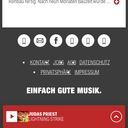
Rohbau fertig. Nach neun Monaten Bauzeit wurde …
KONTAKT
JOBS
AGB
DATENSCHUTZ
PRIVATSPHÄRE
IMPRESSUM
JUDAS PRIEST
play_arrow
LIGHTNING STRIKE