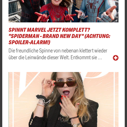
SPINNT MARVEL JETZT KOMPLETT?
"SPIDERMAN - BRAND NEW DAY" (ACHTUNG:
SPOILER-ALARM!)
Die freundliche Spinne von nebenan klettert wieder
über die Leinwände dieser Welt. Entkommt sie …