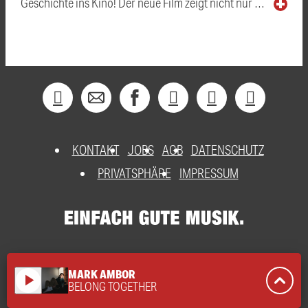
Geschichte ins Kino! Der neue Film zeigt nicht nur …
KONTAKT
JOBS
AGB
DATENSCHUTZ
PRIVATSPHÄRE
IMPRESSUM
MARK AMBOR
play_arrow
BELONG TOGETHER