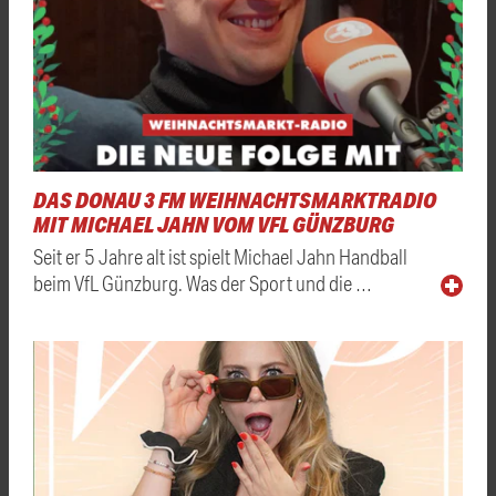
DAS DONAU 3 FM WEIHNACHTSMARKTRADIO
MIT MICHAEL JAHN VOM VFL GÜNZBURG
Seit er 5 Jahre alt ist spielt Michael Jahn Handball
beim VfL Günzburg. Was der Sport und die …