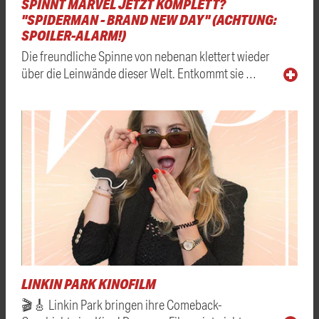
SPINNT MARVEL JETZT KOMPLETT?
"SPIDERMAN - BRAND NEW DAY" (ACHTUNG:
SPOILER-ALARM!)
Die freundliche Spinne von nebenan klettert wieder
über die Leinwände dieser Welt. Entkommt sie …
LINKIN PARK KINOFILM
🎬🎸 Linkin Park bringen ihre Comeback-