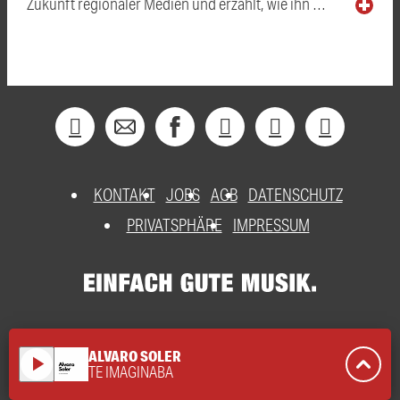
Zukunft regionaler Medien und erzählt, wie ihn …
KONTAKT
JOBS
AGB
DATENSCHUTZ
PRIVATSPHÄRE
IMPRESSUM
ALVARO SOLER
play_arrow
TE IMAGINABA