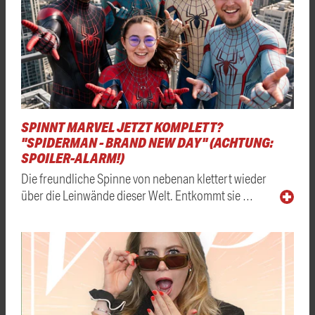
SPINNT MARVEL JETZT KOMPLETT?
"SPIDERMAN - BRAND NEW DAY" (ACHTUNG:
SPOILER-ALARM!)
Die freundliche Spinne von nebenan klettert wieder
über die Leinwände dieser Welt. Entkommt sie …