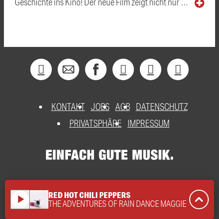
Geschichte ins Kino! Der neue Film zeigt nicht nur …
KONTAKT
JOBS
AGB
DATENSCHUTZ
PRIVATSPHÄRE
IMPRESSUM
RED HOT CHILI PEPPERS
play_arrow
THE ADVENTURES OF RAIN DANCE MAGGIE