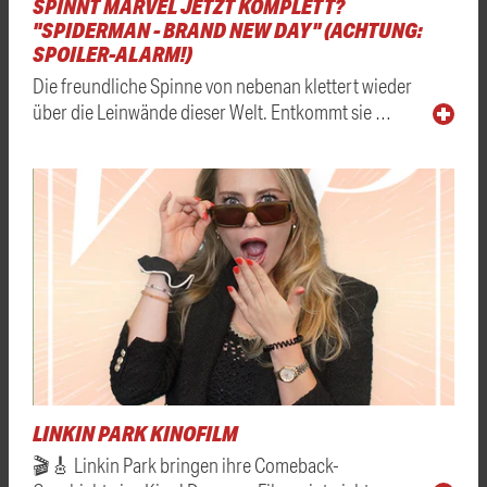
SPINNT MARVEL JETZT KOMPLETT?
"SPIDERMAN - BRAND NEW DAY" (ACHTUNG:
SPOILER-ALARM!)
Die freundliche Spinne von nebenan klettert wieder
über die Leinwände dieser Welt. Entkommt sie …
LINKIN PARK KINOFILM
🎬🎸 Linkin Park bringen ihre Comeback-