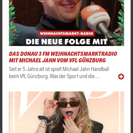
DAS DONAU 3 FM WEIHNACHTSMARKTRADIO
MIT MICHAEL JAHN VOM VFL GÜNZBURG
Seit er 5 Jahre alt ist spielt Michael Jahn Handball
beim VfL Günzburg. Was der Sport und die …