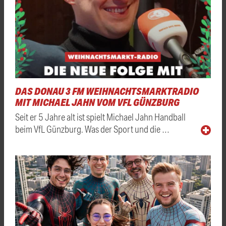
DAS DONAU 3 FM WEIHNACHTSMARKTRADIO
MIT MICHAEL JAHN VOM VFL GÜNZBURG
Seit er 5 Jahre alt ist spielt Michael Jahn Handball
beim VfL Günzburg. Was der Sport und die …