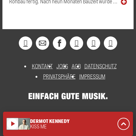
Rohbau fertig. Nach neun Monaten Bauzeit wurde …
KONTAKT
JOBS
AGB
DATENSCHUTZ
PRIVATSPHÄRE
IMPRESSUM
DERMOT KENNEDY
play_arrow
KISS ME