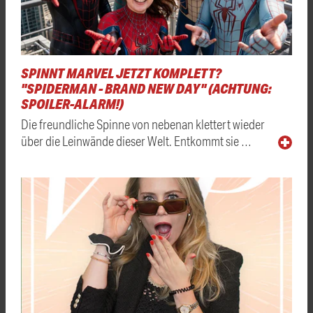
SPINNT MARVEL JETZT KOMPLETT?
"SPIDERMAN - BRAND NEW DAY" (ACHTUNG:
SPOILER-ALARM!)
Die freundliche Spinne von nebenan klettert wieder
über die Leinwände dieser Welt. Entkommt sie …