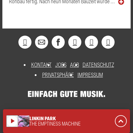
Rohbau fertig. Nach neun Monaten Bauzeit wurde …
KONTAKT
JOBS
AGB
DATENSCHUTZ
PRIVATSPHÄRE
IMPRESSUM
LINKIN PARK
play_arrow
THE EMPTINESS MACHINE