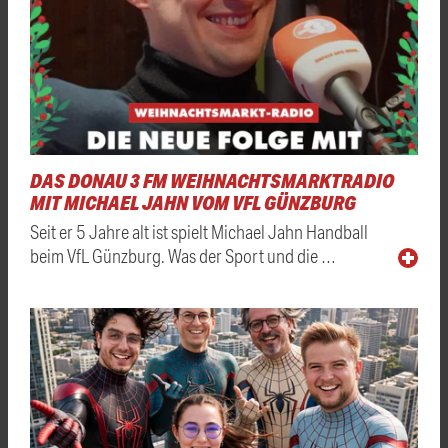
DAS DONAU 3 FM WEIHNACHTSMARKTRADIO
MIT MICHAEL JAHN VOM VFL GÜNZBURG
Seit er 5 Jahre alt ist spielt Michael Jahn Handball
beim VfL Günzburg. Was der Sport und die …