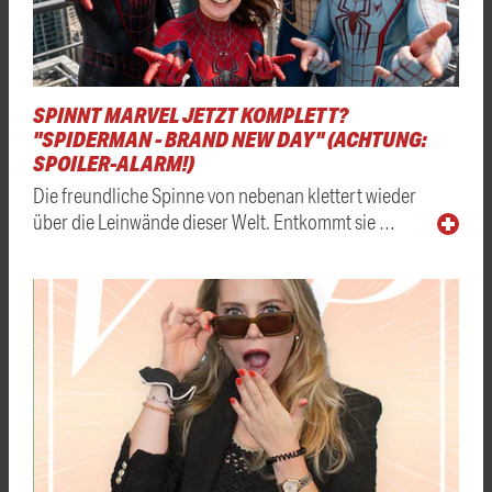
SPINNT MARVEL JETZT KOMPLETT?
"SPIDERMAN - BRAND NEW DAY" (ACHTUNG:
SPOILER-ALARM!)
Die freundliche Spinne von nebenan klettert wieder
über die Leinwände dieser Welt. Entkommt sie …