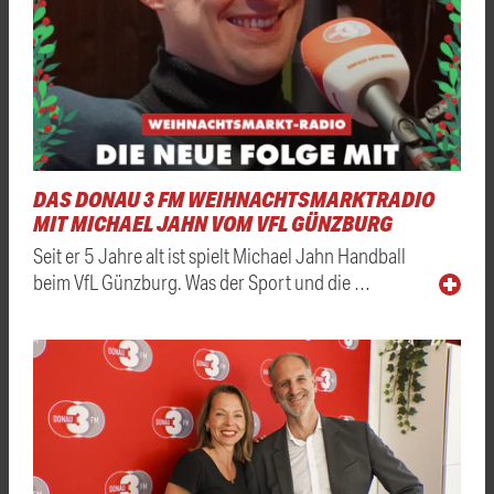
DAS DONAU 3 FM WEIHNACHTSMARKTRADIO
MIT MICHAEL JAHN VOM VFL GÜNZBURG
Seit er 5 Jahre alt ist spielt Michael Jahn Handball
beim VfL Günzburg. Was der Sport und die …