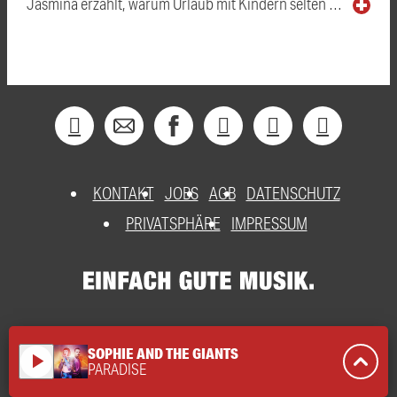
Jasmina erzählt, warum Urlaub mit Kindern selten …
KONTAKT
JOBS
AGB
DATENSCHUTZ
PRIVATSPHÄRE
IMPRESSUM
SOPHIE AND THE GIANTS
play_arrow
PARADISE