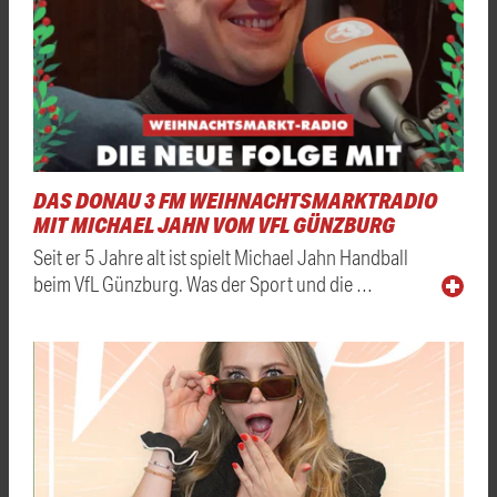
DAS DONAU 3 FM WEIHNACHTSMARKTRADIO
MIT MICHAEL JAHN VOM VFL GÜNZBURG
Seit er 5 Jahre alt ist spielt Michael Jahn Handball
beim VfL Günzburg. Was der Sport und die …