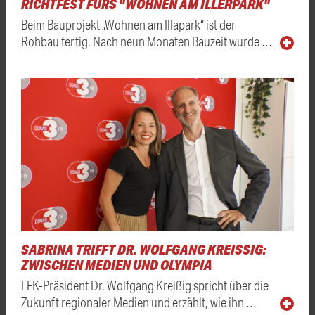
RICHTFEST FÜRS "WOHNEN AM ILLERPARK"
Beim Bauprojekt „Wohnen am Illapark“ ist der
Rohbau fertig. Nach neun Monaten Bauzeit wurde …
SABRINA TRIFFT DR. WOLFGANG KREISSIG: Z
WISCHEN MEDIEN UND OLYMPIA
LFK-Präsident Dr. Wolfgang Kreißig spricht über die
Zukunft regionaler Medien und erzählt, wie ihn …