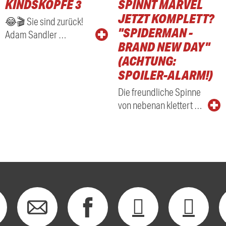
KINDSKÖPFE 3
SPINNT MARVEL
RADIO
JETZT KOMPLETT?
😂🎬 Sie sind zurück!
"SPIDERMAN -
Adam Sandler …
BRAND NEW DAY"
(ACHTUNG:
SPOILER-ALARM!)
Die freundliche Spinne
von nebenan klettert …