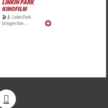
LINKIN PARK
KINOFILM
🎬🎸 Linkin Park
bringen ihre …