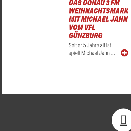
DAS DONAU 3 FM
WEIHNACHTSMARKT
MIT MICHAEL JAHN
VOM VFL
GÜNZBURG
Seit er 5 Jahre alt ist
spielt Michael Jahn …