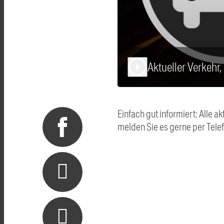
Aktueller Verkehr
play_arrow
Einfach gut informiert: Alle
melden Sie es gerne per Tel