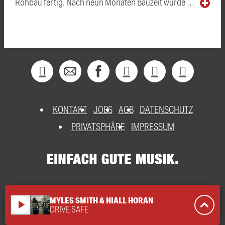
Rohbau fertig. Nach neun Monaten Bauzeit wurde …
KONTAKT
JOBS
AGB
DATENSCHUTZ
PRIVATSPHÄRE
IMPRESSUM
MYLES SMITH & NIALL HORAN
play_arrow
DRIVE SAFE