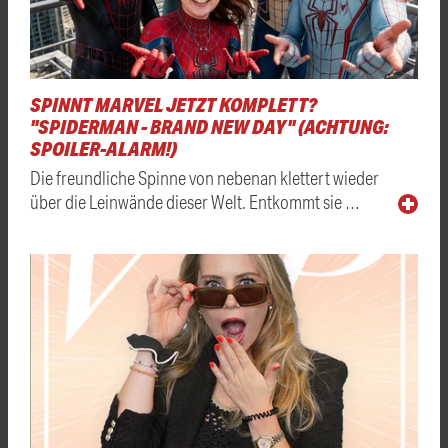
SPINNT MARVEL JETZT KOMPLETT?
"SPIDERMAN - BRAND NEW DAY" (ACHTUNG:
SPOILER-ALARM!)
Die freundliche Spinne von nebenan klettert wieder
über die Leinwände dieser Welt. Entkommt sie …