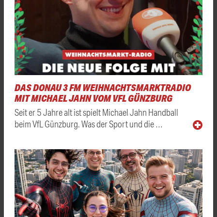
DAS DONAU 3 FM WEIHNACHTSMARKTRADIO
MIT MICHAEL JAHN VOM VFL GÜNZBURG
Seit er 5 Jahre alt ist spielt Michael Jahn Handball
beim VfL Günzburg. Was der Sport und die …