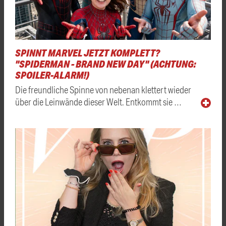
SPINNT MARVEL JETZT KOMPLETT?
"SPIDERMAN - BRAND NEW DAY" (ACHTUNG:
SPOILER-ALARM!)
Die freundliche Spinne von nebenan klettert wieder
über die Leinwände dieser Welt. Entkommt sie …