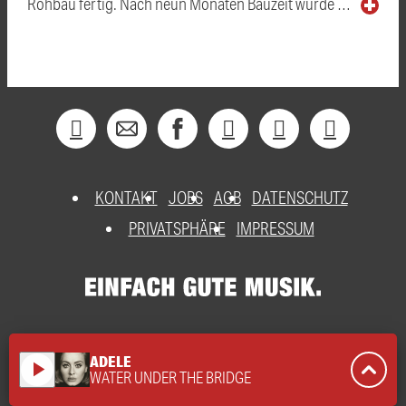
Rohbau fertig. Nach neun Monaten Bauzeit wurde …
KONTAKT
JOBS
AGB
DATENSCHUTZ
PRIVATSPHÄRE
IMPRESSUM
ADELE
play_arrow
WATER UNDER THE BRIDGE