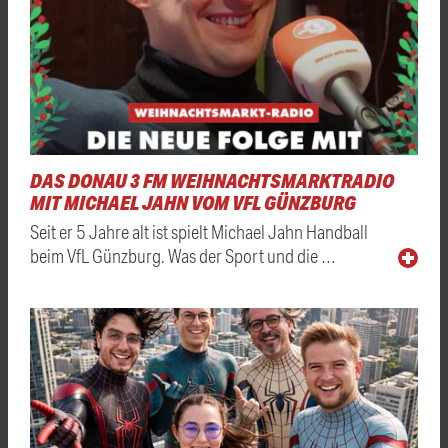
DAS DONAU 3 FM WEIHNACHTSMARKTRADIO
MIT MICHAEL JAHN VOM VFL GÜNZBURG
Seit er 5 Jahre alt ist spielt Michael Jahn Handball
beim VfL Günzburg. Was der Sport und die …