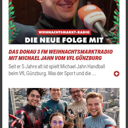
DAS DONAU 3 FM WEIHNACHTSMARKTRADIO
MIT MICHAEL JAHN VOM VFL GÜNZBURG
Seit er 5 Jahre alt ist spielt Michael Jahn Handball
beim VfL Günzburg. Was der Sport und die …