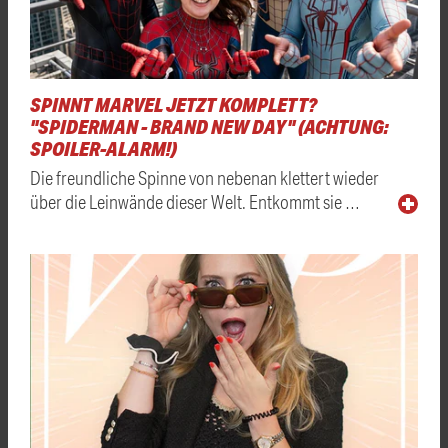
SPINNT MARVEL JETZT KOMPLETT?
"SPIDERMAN - BRAND NEW DAY" (ACHTUNG:
SPOILER-ALARM!)
Die freundliche Spinne von nebenan klettert wieder
über die Leinwände dieser Welt. Entkommt sie …