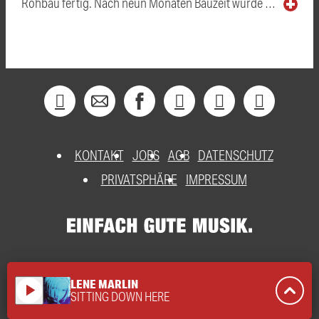
Rohbau fertig. Nach neun Monaten Bauzeit wurde …
KONTAKT
JOBS
AGB
DATENSCHUTZ
PRIVATSPHÄRE
IMPRESSUM
LENE MARLIN
play_arrow
SITTING DOWN HERE