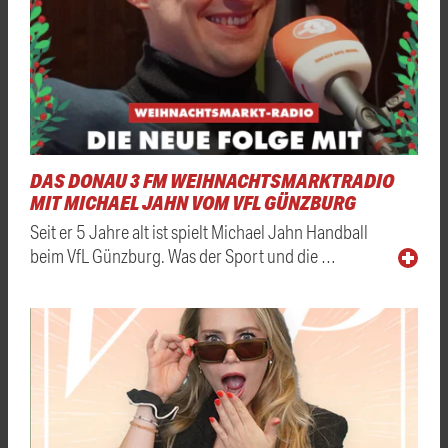
DAS DONAU 3 FM WEIHNACHTSMARKTRADIO
MIT MICHAEL JAHN VOM VFL GÜNZBURG
Seit er 5 Jahre alt ist spielt Michael Jahn Handball
beim VfL Günzburg. Was der Sport und die …