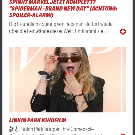
SPINNT MARVEL JETZT KOMPLETT?
"SPIDERMAN - BRAND NEW DAY" (ACHTUNG:
SPOILER-ALARM!)
Die freundliche Spinne von nebenan klettert wieder
über die Leinwände dieser Welt. Entkommt sie …
LINKIN PARK KINOFILM
🎬🎸 Linkin Park bringen ihre Comeback-