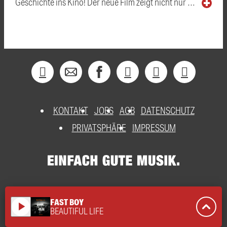
Geschichte ins Kino! Der neue Film zeigt nicht nur …
KONTAKT
JOBS
AGB
DATENSCHUTZ
PRIVATSPHÄRE
IMPRESSUM
FAST BOY
play_arrow
BEAUTIFUL LIFE