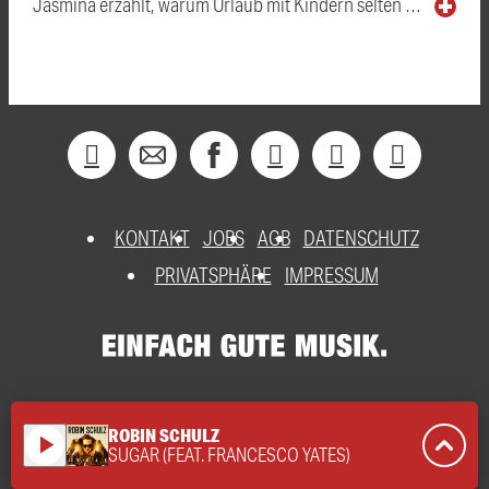
Jasmina erzählt, warum Urlaub mit Kindern selten …
KONTAKT
JOBS
AGB
DATENSCHUTZ
PRIVATSPHÄRE
IMPRESSUM
ROBIN SCHULZ
play_arrow
SUGAR (FEAT. FRANCESCO YATES)