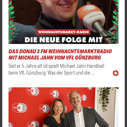
DAS DONAU 3 FM WEIHNACHTSMARKTRADIO
MIT MICHAEL JAHN VOM VFL GÜNZBURG
Seit er 5 Jahre alt ist spielt Michael Jahn Handball
beim VfL Günzburg. Was der Sport und die …