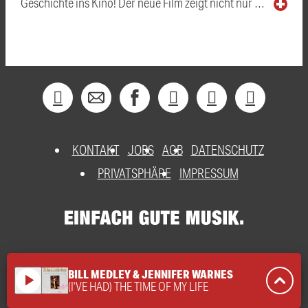
Geschichte ins Kino! Der neue Film zeigt nicht nur …
KONTAKT
JOBS
AGB
DATENSCHUTZ
PRIVATSPHÄRE
IMPRESSUM
BILL MEDLEY & JENNIFER WARNES
play_arrow
(I'VE HAD) THE TIME OF MY LIFE