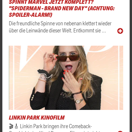
SPINNT MARVEL JETZT KOMPLETT?
"SPIDERMAN - BRAND NEW DAY" (ACHTUNG:
SPOILER-ALARM!)
Die freundliche Spinne von nebenan klettert wieder
über die Leinwände dieser Welt. Entkommt sie …
LINKIN PARK KINOFILM
🎬🎸 Linkin Park bringen ihre Comeback-