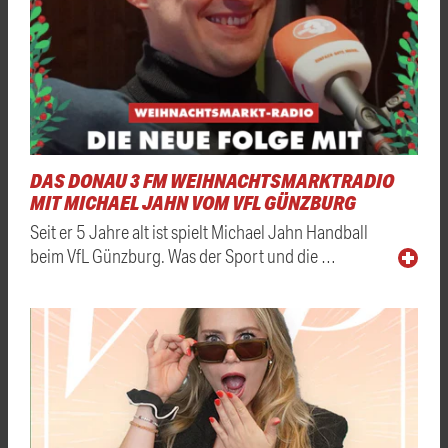
DAS DONAU 3 FM WEIHNACHTSMARKTRADIO
MIT MICHAEL JAHN VOM VFL GÜNZBURG
Seit er 5 Jahre alt ist spielt Michael Jahn Handball
beim VfL Günzburg. Was der Sport und die …