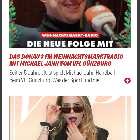
DAS DONAU 3 FM WEIHNACHTSMARKTRADIO
MIT MICHAEL JAHN VOM VFL GÜNZBURG
Seit er 5 Jahre alt ist spielt Michael Jahn Handball
beim VfL Günzburg. Was der Sport und die …