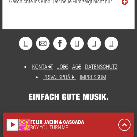
Geschichte ins Kino! Der neue Film zeigt nicht nur …
KONTAKT
JOBS
AGB
DATENSCHUTZ
PRIVATSPHÄRE
IMPRESSUM
FELIX JAEHN & CASCADA
play_arrow
BOY YOU TURN ME