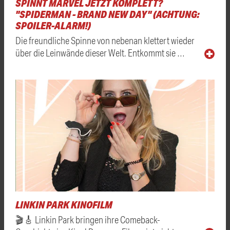
SPINNT MARVEL JETZT KOMPLETT?
"SPIDERMAN - BRAND NEW DAY" (ACHTUNG:
SPOILER-ALARM!)
Die freundliche Spinne von nebenan klettert wieder
über die Leinwände dieser Welt. Entkommt sie …
LINKIN PARK KINOFILM
🎬🎸 Linkin Park bringen ihre Comeback-