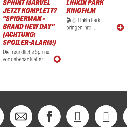
SPINNT MARVEL
LINKIN PARK
RADIO
JETZT KOMPLETT?
KINOFILM
"SPIDERMAN -
🎬🎸 Linkin Park
BRAND NEW DAY"
bringen ihre …
(ACHTUNG:
SPOILER-ALARM!)
Die freundliche Spinne
von nebenan klettert …