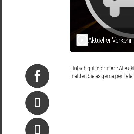
Aktueller Verkehr
play_arrow
Einfach gut informiert: Alle
melden Sie es gerne per Tel