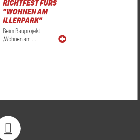
RICHTFEST FÜRS
"WOHNEN AM
ILLERPARK"
Beim Bauprojekt
„Wohnen am …