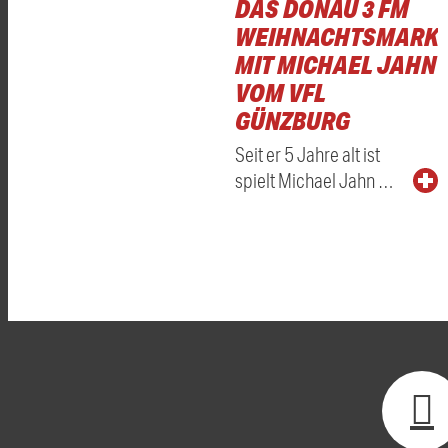
DAS DONAU 3 FM
WEIHNACHTSMARKT
MIT MICHAEL JAHN
VOM VFL
GÜNZBURG
Seit er 5 Jahre alt ist
spielt Michael Jahn …