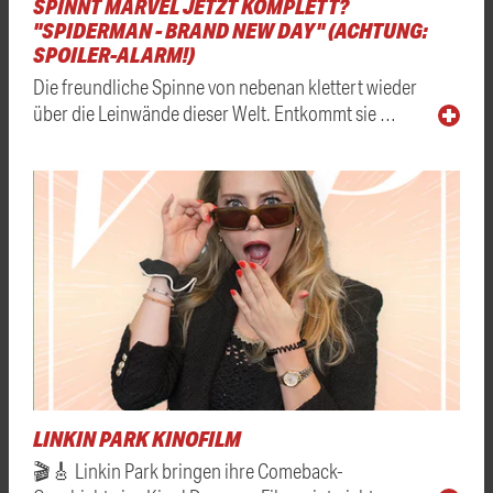
SPINNT MARVEL JETZT KOMPLETT?
"SPIDERMAN - BRAND NEW DAY" (ACHTUNG:
SPOILER-ALARM!)
Die freundliche Spinne von nebenan klettert wieder
über die Leinwände dieser Welt. Entkommt sie …
LINKIN PARK KINOFILM
🎬🎸 Linkin Park bringen ihre Comeback-