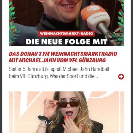
DAS DONAU 3 FM WEIHNACHTSMARKTRADIO
MIT MICHAEL JAHN VOM VFL GÜNZBURG
Seit er 5 Jahre alt ist spielt Michael Jahn Handball
beim VfL Günzburg. Was der Sport und die …