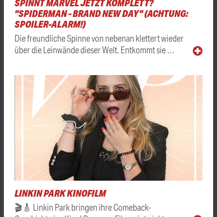
SPINNT MARVEL JETZT KOMPLETT?
"SPIDERMAN - BRAND NEW DAY" (ACHTUNG:
SPOILER-ALARM!)
Die freundliche Spinne von nebenan klettert wieder
über die Leinwände dieser Welt. Entkommt sie …
LINKIN PARK KINOFILM
🎬🎸 Linkin Park bringen ihre Comeback-