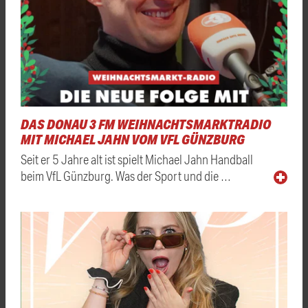
DAS DONAU 3 FM WEIHNACHTSMARKTRADIO
MIT MICHAEL JAHN VOM VFL GÜNZBURG
Seit er 5 Jahre alt ist spielt Michael Jahn Handball
beim VfL Günzburg. Was der Sport und die …