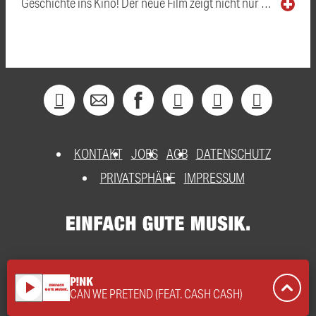
Geschichte ins Kino! Der neue Film zeigt nicht nur …
KONTAKT
JOBS
AGB
DATENSCHUTZ
PRIVATSPHÄRE
IMPRESSUM
P!NK
play_arrow
CAN WE PRETEND (FEAT. CASH CASH)