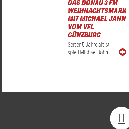
DAS DONAU 3 FM
WEIHNACHTSMARKT
MIT MICHAEL JAHN
VOM VFL
GÜNZBURG
Seit er 5 Jahre alt ist
spielt Michael Jahn …