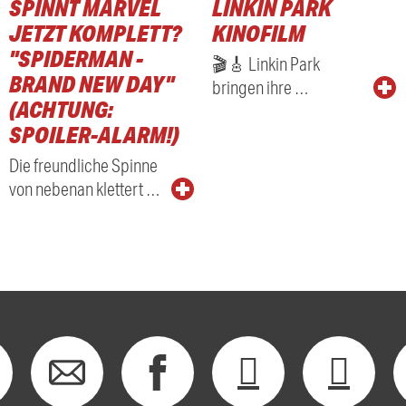
SPINNT MARVEL
LINKIN PARK
RADIO
JETZT KOMPLETT?
KINOFILM
"SPIDERMAN -
🎬🎸 Linkin Park
BRAND NEW DAY"
bringen ihre …
(ACHTUNG:
SPOILER-ALARM!)
Die freundliche Spinne
von nebenan klettert …