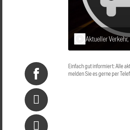
Aktueller Verkehr
play_arrow
Einfach gut informiert: Alle
melden Sie es gerne per Tel