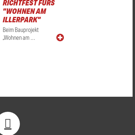
RICHTFEST FÜRS
"WOHNEN AM
ILLERPARK"
Beim Bauprojekt
„Wohnen am …