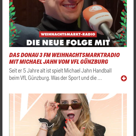
DAS DONAU 3 FM WEIHNACHTSMARKTRADIO
MIT MICHAEL JAHN VOM VFL GÜNZBURG
Seit er 5 Jahre alt ist spielt Michael Jahn Handball
beim VfL Günzburg. Was der Sport und die …