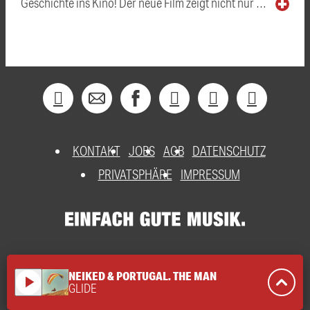
Geschichte ins Kino! Der neue Film zeigt nicht nur …
KONTAKT
JOBS
AGB
DATENSCHUTZ
PRIVATSPHÄRE
IMPRESSUM
NEIKED & PORTUGAL. THE MAN
play_arrow
GLIDE