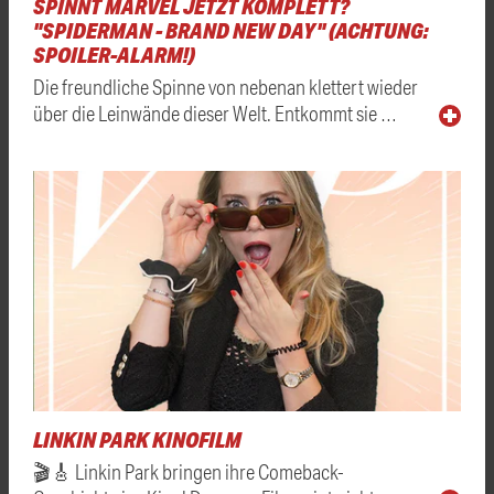
SPINNT MARVEL JETZT KOMPLETT?
"SPIDERMAN - BRAND NEW DAY" (ACHTUNG:
SPOILER-ALARM!)
Die freundliche Spinne von nebenan klettert wieder
über die Leinwände dieser Welt. Entkommt sie …
LINKIN PARK KINOFILM
🎬🎸 Linkin Park bringen ihre Comeback-