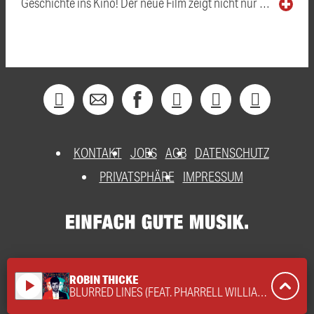
Geschichte ins Kino! Der neue Film zeigt nicht nur …
KONTAKT
JOBS
AGB
DATENSCHUTZ
PRIVATSPHÄRE
IMPRESSUM
ROBIN THICKE
play_arrow
BLURRED LINES (FEAT. PHARRELL WILLIAMS)