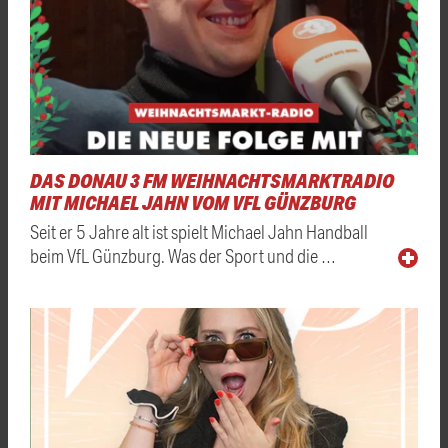
DAS DONAU 3 FM WEIHNACHTSMARKTRADIO
MIT MICHAEL JAHN VOM VFL GÜNZBURG
Seit er 5 Jahre alt ist spielt Michael Jahn Handball
beim VfL Günzburg. Was der Sport und die …