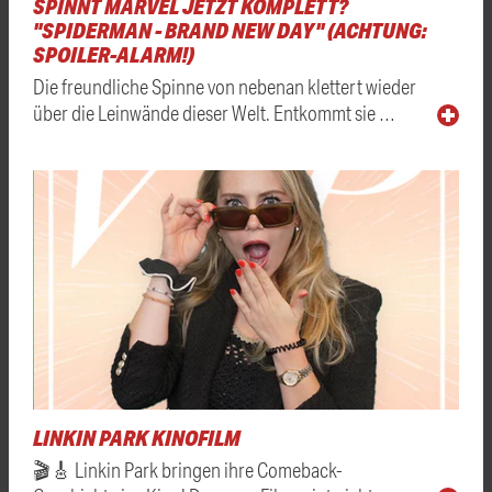
SPINNT MARVEL JETZT KOMPLETT?
"SPIDERMAN - BRAND NEW DAY" (ACHTUNG:
SPOILER-ALARM!)
Die freundliche Spinne von nebenan klettert wieder
über die Leinwände dieser Welt. Entkommt sie …
LINKIN PARK KINOFILM
🎬🎸 Linkin Park bringen ihre Comeback-