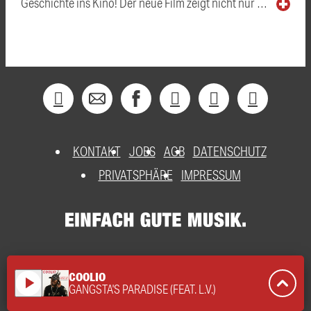
Geschichte ins Kino! Der neue Film zeigt nicht nur …
KONTAKT
JOBS
AGB
DATENSCHUTZ
PRIVATSPHÄRE
IMPRESSUM
COOLIO
play_arrow
GANGSTA'S PARADISE (FEAT. L.V.)