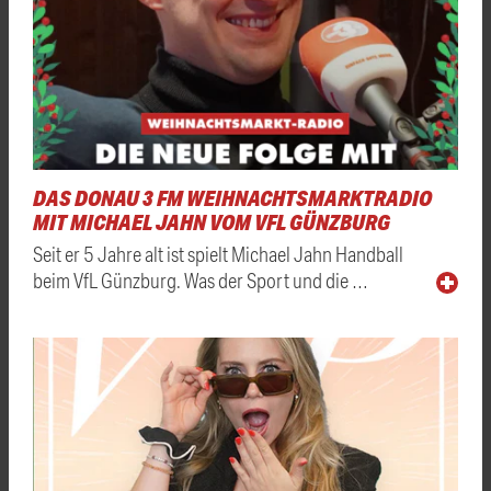
DAS DONAU 3 FM WEIHNACHTSMARKTRADIO
MIT MICHAEL JAHN VOM VFL GÜNZBURG
Seit er 5 Jahre alt ist spielt Michael Jahn Handball
beim VfL Günzburg. Was der Sport und die …