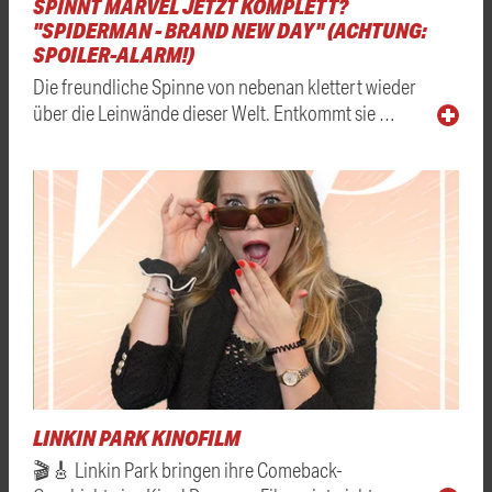
SPINNT MARVEL JETZT KOMPLETT?
"SPIDERMAN - BRAND NEW DAY" (ACHTUNG:
SPOILER-ALARM!)
Die freundliche Spinne von nebenan klettert wieder
über die Leinwände dieser Welt. Entkommt sie …
LINKIN PARK KINOFILM
🎬🎸 Linkin Park bringen ihre Comeback-