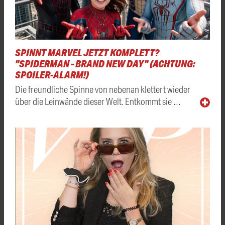
SPINNT MARVEL JETZT KOMPLETT?
"SPIDERMAN - BRAND NEW DAY" (ACHTUNG:
SPOILER-ALARM!)
Die freundliche Spinne von nebenan klettert wieder
über die Leinwände dieser Welt. Entkommt sie …