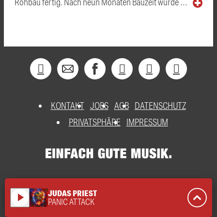
Rohbau fertig. Nach neun Monaten Bauzeit wurde …
KONTAKT
JOBS
AGB
DATENSCHUTZ
PRIVATSPHÄRE
IMPRESSUM
JUDAS PRIEST
play_arrow
PANIC ATTACK