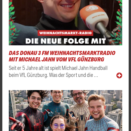
DAS DONAU 3 FM WEIHNACHTSMARKTRADIO
MIT MICHAEL JAHN VOM VFL GÜNZBURG
Seit er 5 Jahre alt ist spielt Michael Jahn Handball
beim VfL Günzburg. Was der Sport und die …