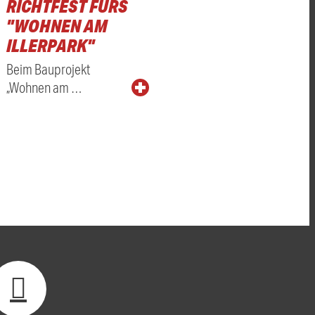
RICHTFEST FÜRS
"WOHNEN AM
ILLERPARK"
Beim Bauprojekt
„Wohnen am …