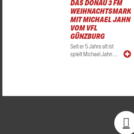
DAS DONAU 3 FM
WEIHNACHTSMARKT
MIT MICHAEL JAHN
VOM VFL
GÜNZBURG
Seit er 5 Jahre alt ist
spielt Michael Jahn …