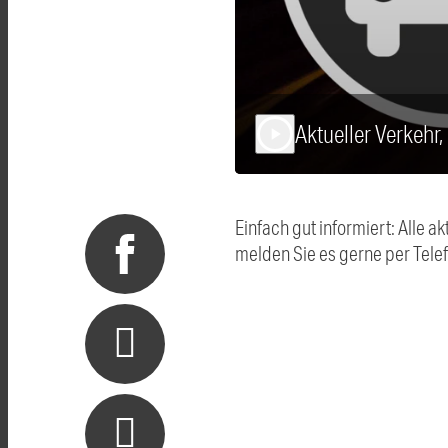
Aktueller Verkehr
play_arrow
Einfach gut informiert: Alle
melden Sie es gerne per Tel