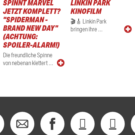
SPINNT MARVEL
LINKIN PARK
RADIO
JETZT KOMPLETT?
KINOFILM
"SPIDERMAN -
🎬🎸 Linkin Park
BRAND NEW DAY"
bringen ihre …
(ACHTUNG:
SPOILER-ALARM!)
Die freundliche Spinne
von nebenan klettert …