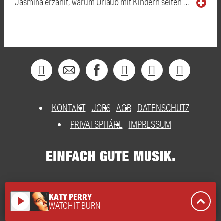
Jasmina erzählt, warum Urlaub mit Kindern selten …
KONTAKT
JOBS
AGB
DATENSCHUTZ
PRIVATSPHÄRE
IMPRESSUM
KATY PERRY
play_arrow
WATCH IT BURN