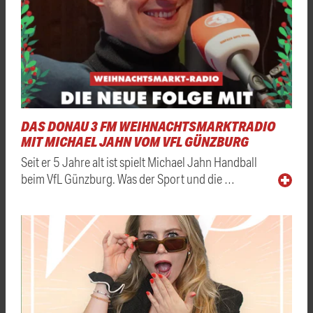
DAS DONAU 3 FM WEIHNACHTSMARKTRADIO
MIT MICHAEL JAHN VOM VFL GÜNZBURG
Seit er 5 Jahre alt ist spielt Michael Jahn Handball
beim VfL Günzburg. Was der Sport und die …