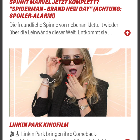
SPINNT MARVEL JETZT KOMPLETT?
"SPIDERMAN - BRAND NEW DAY" (ACHTUNG:
SPOILER-ALARM!)
Die freundliche Spinne von nebenan klettert wieder
über die Leinwände dieser Welt. Entkommt sie …
LINKIN PARK KINOFILM
🎬🎸 Linkin Park bringen ihre Comeback-