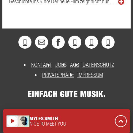
Geschichte ins Kino! Der neue Film zeigt nicht nur …
KONTAKT
JOBS
AGB
DATENSCHUTZ
PRIVATSPHÄRE
IMPRESSUM
MYLES SMITH
play_arrow
NICE TO MEET YOU