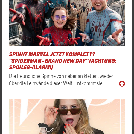
SPINNT MARVEL JETZT KOMPLETT?
"SPIDERMAN - BRAND NEW DAY" (ACHTUNG:
SPOILER-ALARM!)
Die freundliche Spinne von nebenan klettert wieder
über die Leinwände dieser Welt. Entkommt sie …