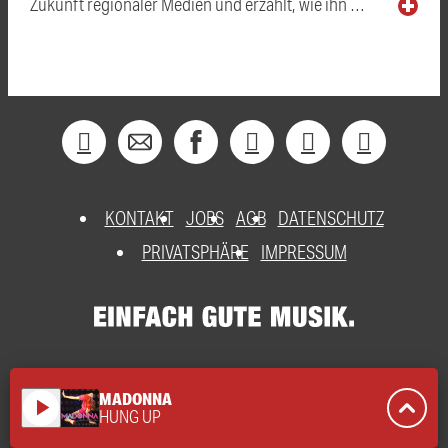
Zukunft regionaler Medien und erzählt, wie ihn …
KONTAKT
JOBS
AGB
DATENSCHUTZ
PRIVATSPHÄRE
IMPRESSUM
MADONNA
play_arrow
HUNG UP