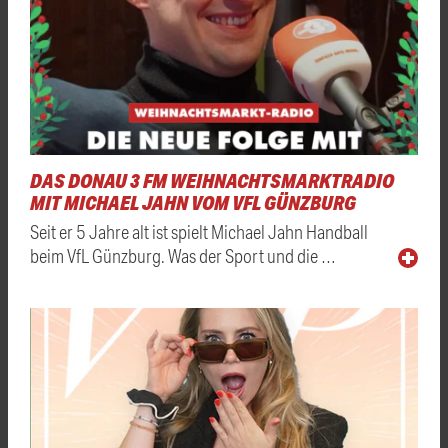
DAS DONAU 3 FM WEIHNACHTSMARKTRADIO
MIT MICHAEL JAHN VOM VFL GÜNZBURG
Seit er 5 Jahre alt ist spielt Michael Jahn Handball
beim VfL Günzburg. Was der Sport und die …