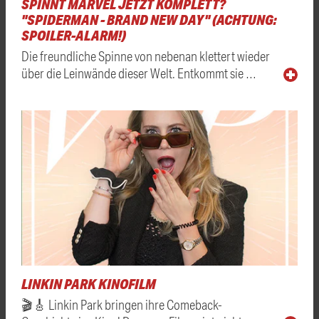
SPINNT MARVEL JETZT KOMPLETT?
"SPIDERMAN - BRAND NEW DAY" (ACHTUNG:
SPOILER-ALARM!)
Die freundliche Spinne von nebenan klettert wieder
über die Leinwände dieser Welt. Entkommt sie …
LINKIN PARK KINOFILM
🎬🎸 Linkin Park bringen ihre Comeback-