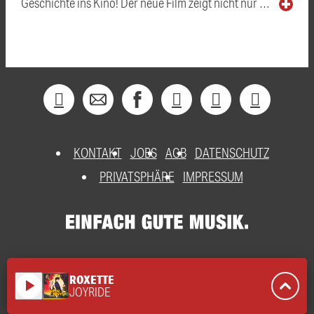
Geschichte ins Kino! Der neue Film zeigt nicht nur …
KONTAKT
JOBS
AGB
DATENSCHUTZ
PRIVATSPHÄRE
IMPRESSUM
ROXETTE
play_arrow
JOYRIDE