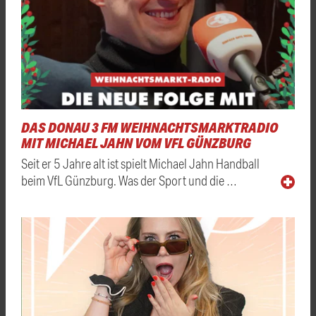
DAS DONAU 3 FM WEIHNACHTSMARKTRADIO
MIT MICHAEL JAHN VOM VFL GÜNZBURG
Seit er 5 Jahre alt ist spielt Michael Jahn Handball
beim VfL Günzburg. Was der Sport und die …