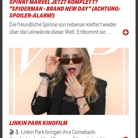
SPINNT MARVEL JETZT KOMPLETT?
"SPIDERMAN - BRAND NEW DAY" (ACHTUNG:
SPOILER-ALARM!)
Die freundliche Spinne von nebenan klettert wieder
über die Leinwände dieser Welt. Entkommt sie …
LINKIN PARK KINOFILM
🎬🎸 Linkin Park bringen ihre Comeback-