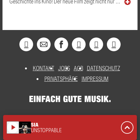
Geschichte ins Kino! Der neue Film zeigt nicht nur …
KONTAKT
JOBS
AGB
DATENSCHUTZ
PRIVATSPHÄRE
IMPRESSUM
SIA
play_arrow
UNSTOPPABLE