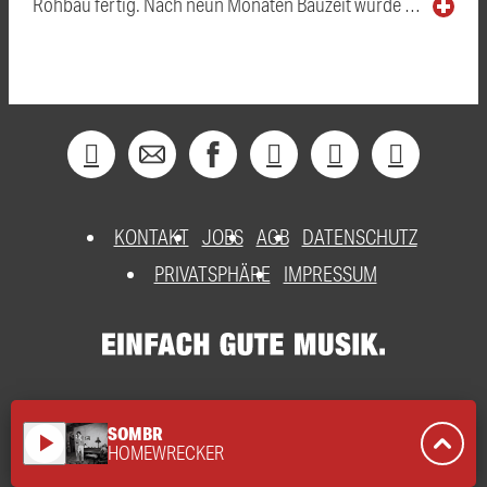
Rohbau fertig. Nach neun Monaten Bauzeit wurde …
KONTAKT
JOBS
AGB
DATENSCHUTZ
PRIVATSPHÄRE
IMPRESSUM
SOMBR
play_arrow
HOMEWRECKER