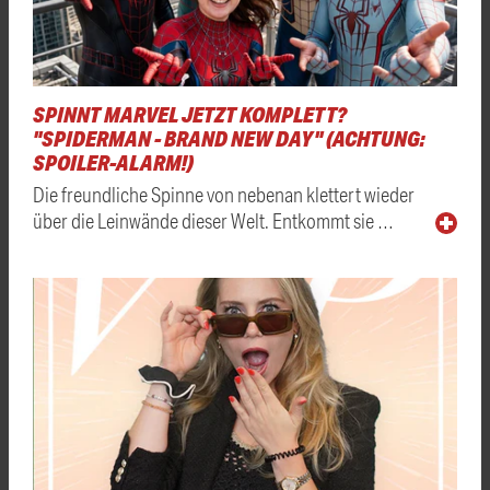
SPINNT MARVEL JETZT KOMPLETT?
"SPIDERMAN - BRAND NEW DAY" (ACHTUNG:
SPOILER-ALARM!)
Die freundliche Spinne von nebenan klettert wieder
über die Leinwände dieser Welt. Entkommt sie …