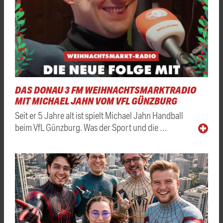
DAS DONAU 3 FM WEIHNACHTSMARKTRADIO
MIT MICHAEL JAHN VOM VFL GÜNZBURG
Seit er 5 Jahre alt ist spielt Michael Jahn Handball
beim VfL Günzburg. Was der Sport und die …