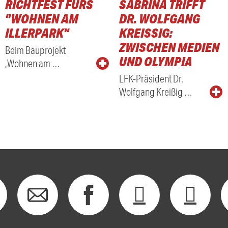
RICHTFEST FÜRS
SABRINA TRIFFT
"WOHNEN AM
DR. WOLFGANG
ILLERPARK"
KREISSIG: Z
WISCHEN MEDIEN U
Beim Bauprojekt
ND OLYMPIA
„Wohnen am …
LFK-Präsident Dr.
Wolfgang Kreißig …