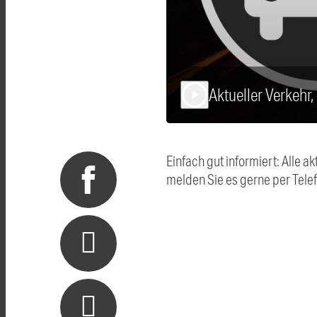
Aktueller Verkehr,
play_arrow
Einfach gut informiert: Alle
melden Sie es gerne per Tel