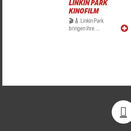
LINKIN PARK
KINOFILM
🎬🎸 Linkin Park
bringen ihre …