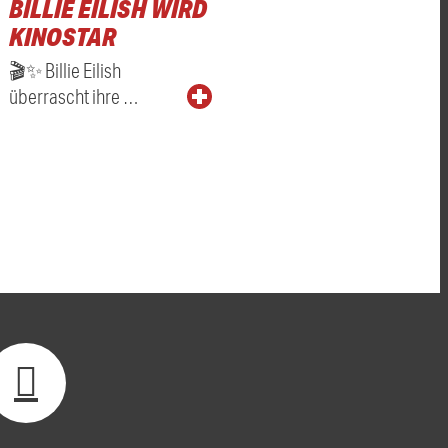
BILLIE EILISH WIRD
KINOSTAR
🎬✨ Billie Eilish
überrascht ihre …