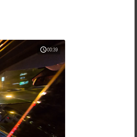
schedule
00:39