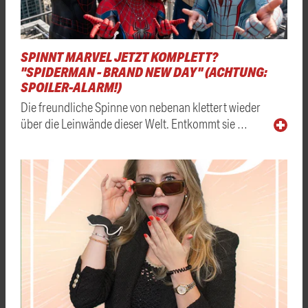
SPINNT MARVEL JETZT KOMPLETT?
"SPIDERMAN - BRAND NEW DAY" (ACHTUNG:
SPOILER-ALARM!)
Die freundliche Spinne von nebenan klettert wieder
über die Leinwände dieser Welt. Entkommt sie …