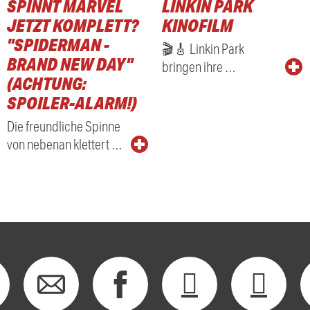
SPINNT MARVEL
LINKIN PARK
JETZT KOMPLETT?
KINOFILM
"SPIDERMAN -
🎬🎸 Linkin Park
BRAND NEW DAY"
bringen ihre …
(ACHTUNG:
SPOILER-ALARM!)
Die freundliche Spinne
von nebenan klettert …