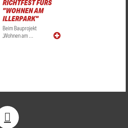
RICHTFEST FÜRS
"WOHNEN AM
ILLERPARK"
Beim Bauprojekt
„Wohnen am …