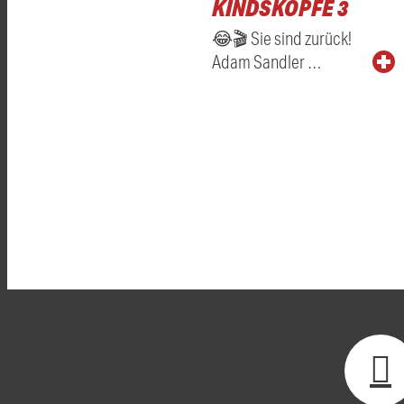
KINDSKÖPFE 3
😂🎬 Sie sind zurück!
Adam Sandler …