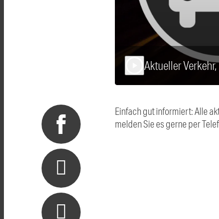
Aktueller Verkehr,
play_arrow
Einfach gut informiert: Alle
melden Sie es gerne per Tel