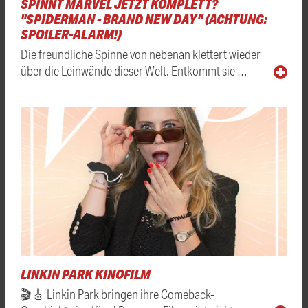
SPINNT MARVEL JETZT KOMPLETT?
"SPIDERMAN - BRAND NEW DAY" (ACHTUNG:
SPOILER-ALARM!)
Die freundliche Spinne von nebenan klettert wieder
über die Leinwände dieser Welt. Entkommt sie …
LINKIN PARK KINOFILM
🎬🎸 Linkin Park bringen ihre Comeback-