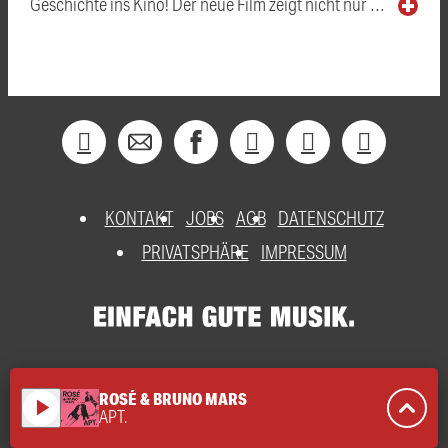
Geschichte ins Kino! Der neue Film zeigt nicht nur …
KONTAKT
JOBS
AGB
DATENSCHUTZ
PRIVATSPHÄRE
IMPRESSUM
ROSÉ & BRUNO MARS
play_arrow
APT.