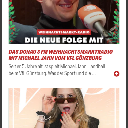
DAS DONAU 3 FM WEIHNACHTSMARKTRADIO
MIT MICHAEL JAHN VOM VFL GÜNZBURG
Seit er 5 Jahre alt ist spielt Michael Jahn Handball
beim VfL Günzburg. Was der Sport und die …