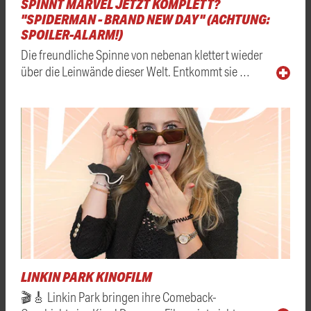
SPINNT MARVEL JETZT KOMPLETT?
"SPIDERMAN - BRAND NEW DAY" (ACHTUNG:
SPOILER-ALARM!)
Die freundliche Spinne von nebenan klettert wieder
über die Leinwände dieser Welt. Entkommt sie …
LINKIN PARK KINOFILM
🎬🎸 Linkin Park bringen ihre Comeback-