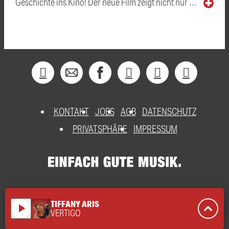
Geschichte ins Kino! Der neue Film zeigt nicht nur …
KONTAKT
JOBS
AGB
DATENSCHUTZ
PRIVATSPHÄRE
IMPRESSUM
TIFFANY ARIS
play_arrow
VERTIGO