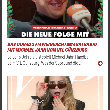
DAS DONAU 3 FM WEIHNACHTSMARKTRADIO
MIT MICHAEL JAHN VOM VFL GÜNZBURG
Seit er 5 Jahre alt ist spielt Michael Jahn Handball
beim VfL Günzburg. Was der Sport und die …